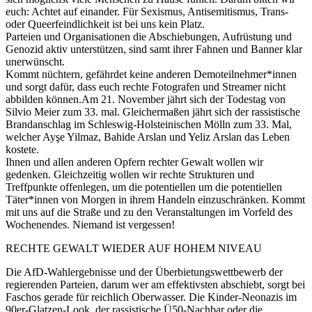
euch: Achtet auf einander. Für Sexismus, Antisemitismus, Trans-
oder Queerfeindlichkeit ist bei uns kein Platz.
Parteien und Organisationen die Abschiebungen, Aufrüstung und
Genozid aktiv unterstützen, sind samt ihrer Fahnen und Banner klar
unerwünscht.
Kommt nüchtern, gefährdet keine anderen Demoteilnehmer*innen
und sorgt dafür, dass euch rechte Fotografen und Streamer nicht
abbilden können.Am 21. November jährt sich der Todestag von
Silvio Meier zum 33. mal. Gleichermaßen jährt sich der rassistische
Brandanschlag im Schleswig-Holsteinischen Mölln zum 33. Mal,
welcher Ayşe Yilmaz, Bahide Arslan und Yeliz Arslan das Leben
kostete.
Ihnen und allen anderen Opfern rechter Gewalt wollen wir
gedenken. Gleichzeitig wollen wir rechte Strukturen und
Treffpunkte offenlegen, um die potentiellen um die potentiellen
Täter*innen von Morgen in ihrem Handeln einzuschränken. Kommt
mit uns auf die Straße und zu den Veranstaltungen im Vorfeld des
Wochenendes. Niemand ist vergessen!
RECHTE GEWALT WIEDER AUF HOHEM NIVEAU
Die AfD-Wahlergebnisse und der Überbietungswettbewerb der
regierenden Parteien, darum wer am effektivsten abschiebt, sorgt bei
Faschos gerade für reichlich Oberwasser. Die Kinder-Neonazis im
90er-Glatzen-Look, der rassistische Ü50-Nachbar oder die