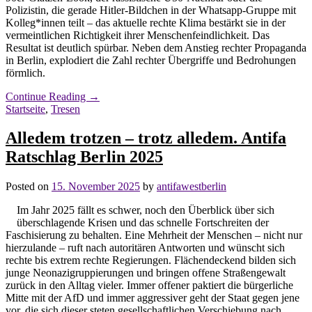
Polizistin, die gerade Hitler-Bildchen in der Whatsapp-Gruppe mit
Kolleg*innen teilt – das aktuelle rechte Klima bestärkt sie in der
vermeintlichen Richtigkeit ihrer Menschenfeindlichkeit. Das
Resultat ist deutlich spürbar. Neben dem Anstieg rechter Propaganda
in Berlin, explodiert die Zahl rechter Übergriffe und Bedrohungen
förmlich.
Continue Reading
→
Startseite
,
Tresen
Alledem trotzen – trotz alledem. Antifa
Ratschlag Berlin 2025
Posted on
15. November 2025
by
antifawestberlin
Im Jahr 2025 fällt es schwer, noch den Überblick über sich
überschlagende Krisen und das schnelle Fortschreiten der
Faschisierung zu behalten. Eine Mehrheit der Menschen – nicht nur
hierzulande – ruft nach autoritären Antworten und wünscht sich
rechte bis extrem rechte Regierungen. Flächendeckend bilden sich
junge Neonazigruppierungen und bringen offene Straßengewalt
zurück in den Alltag vieler. Immer offener paktiert die bürgerliche
Mitte mit der AfD und immer aggressiver geht der Staat gegen jene
vor, die sich dieser steten gesellschaftlichen Verschiebung nach