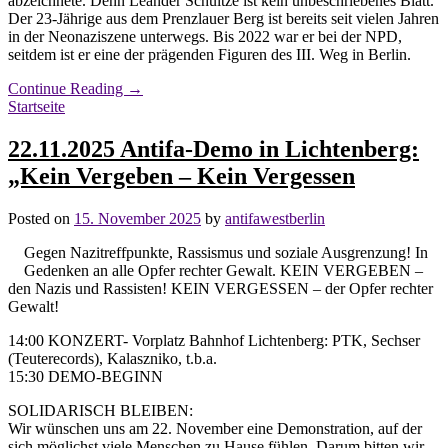
abzeichnete. Denn Leander Schultze ist kein unbeschriebenes Blatt.
Der 23-Jährige aus dem Prenzlauer Berg ist bereits seit vielen Jahren
in der Neonaziszene unterwegs. Bis 2022 war er bei der NPD,
seitdem ist er eine der prägenden Figuren des III. Weg in Berlin.
Continue Reading
→
Startseite
22.11.2025 Antifa-Demo in Lichtenberg:
„Kein Vergeben – Kein Vergessen
Posted on
15. November 2025
by
antifawestberlin
Gegen Nazitreffpunkte, Rassismus und soziale Ausgrenzung! In
Gedenken an alle Opfer rechter Gewalt. KEIN VERGEBEN –
den Nazis und Rassisten! KEIN VERGESSEN – der Opfer rechter
Gewalt!
14:00 KONZERT- Vorplatz Bahnhof Lichtenberg: PTK, Sechser
(Teuterecords), Kalaszniko, t.b.a.
15:30 DEMO-BEGINN
SOLIDARISCH BLEIBEN:
Wir wünschen uns am 22. November eine Demonstration, auf der
sich möglichst viele Menschen zu Hause fühlen. Darum bitten wir