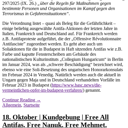
297/2025 (IX. 26.)
„über die Regeln für Maßnahmen gegen
bestimmte Personen und Organisationen im Kampf gegen den
Terrorismus in Gefahrensituationen“.
Die Verordnung listet – quasi als Beleg für die Gefährlichkeit –
einige beliebig ausgewählte Antifa-Aktionen der letzten Jahre in
Italien, Frankreich und Deutschland auf. Für Frankreich werden
z.B. Antifaproteste aufgeführt, die der „Offensive Révolutionnaire
Antifasciste” zugeordnet werden. Es geht aber auch um
Soliaktionen für die in Budapest in Haft sitzenden Antifas wie z.B.
Farbe und kaputte Fensterscheiben am Gebäude des
nationalistischen Kulturinstituts „Collegium Hungaricum“ in Berlin
im Januar 2024, was als „schwere Beschädigung“ bezeichnet wird,
ebenso wie eine Soli-Besetzung des ungarischen Honorarkonsulats
im Februar 2024 in Venedig. Natürlich werden auch die aktuell in
Ungarn gegen Maja und in Deutschland verhandelten Vorfälle im
Februar 2023 in Budapest (
https://www.basc.news/die-
vermeintlichen-opfer-im-budapest-verfahren/
) genannt.
Continue Reading
→
Allgemein
,
Startseite
18. Oktober | Kundgebung | Free All
Antifas. Free Nanuk. Free Mehmet.