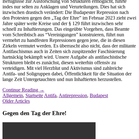
Befugnisse zur Ausforschung von Strukturen ermöglicht, führte
indes nur selten zu Anklagen und Verurteilungen. Dies hat sich
inzwischen drastisch verändert: Die Budapester Repression nach
den Protesten gegen den „Tag der Ehre” im Februar 2023 zieht zwei
Jahre später weite Kreise und der § 129 führt inzwischen sehr
schnell zu Inhaftierungen. Das eingeübte Vorgehen, dass Beamte
vom Schreibtisch aus “Vereinigungen” konstruieren, führt nun
vermehrt zu handfesten Repressionen gegen jene, die in diesen
Zirkeln vermutet werden. Es überrascht also nicht, dass der militante
Antifaschismus auch in Zeiten sich zuspitzender Faschisierung
hartnäckig bekämpft wird. Unsere Aufgabe als antifaschistische
Strukturen bleibt es zunächst, diesen weiterhin offensiv zu
verteidigen. Mit viel Herzblut und Aktivismus sind zahlreiche
Antifa- und Soligruppen dabei, Öffentlichkeit für die Situation der
lange Zeit Untergetauchten und nun Inhaftierten herzustellen.
Continue Reading
→
Allgemein
,
Startseite
Antifa
,
Antirepression
,
Budapest
Post
Older Articles
navigation
Gegen den Tag der Ehre!