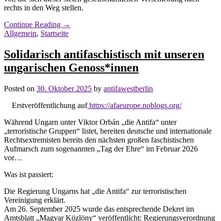
rechts in den Weg stellen.
Continue Reading
→
Allgemein
,
Startseite
Solidarisch antifaschistisch mit unseren
ungarischen Genoss*innen
Posted on
30. Oktober 2025
by
antifawestberlin
Erstveröffentlichung auf
https://afaeurope.noblogs.org/
Während Ungarn unter Viktor Orbán „die Antifa“ unter
„terroristische Gruppen“ listet, bereiten deutsche und internationale
Rechtsextremisten bereits den nächsten großen faschistischen
Aufmarsch zum sogenannten „Tag der Ehre“ im Februar 2026
vor…
Was ist passiert:
Die Regierung Ungarns hat „die Antifa“ zur terroristischen
Vereinigung erklärt.
Am 26. September 2025 wurde das entsprechende Dekret im
Amtsblatt „Magyar Közlöny“ veröffentlicht: Regierungsverordnung