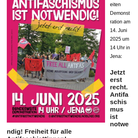
eiten
Demonst
ration am
14. Juni
2025 um
14 Uhr in
Jena:
Jetzt
erst
recht.
Antifa
schis
mus
ist
notwe
ndig! Freiheit für alle