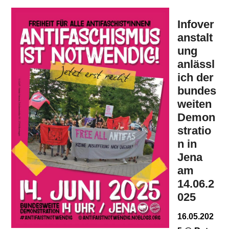
Infover
anstalt
ung
anlässl
ich der
bundes
weiten
Demon
stratio
n in
Jena
am
14.06.2
025
16.05.202