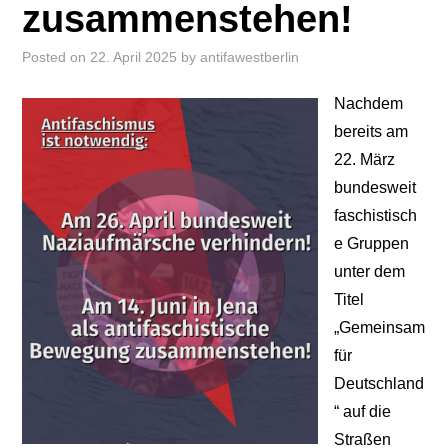
zusammenstehen!
Posted on
22. April 2025
by
antifawestberlin
Nachdem
bereits am
22. März
bundesweit
faschistisch
e Gruppen
unter dem
Titel
„Gemeinsam
für
Deutschland
“ auf die
Straßen