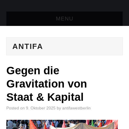
MENU
AKTUELLES
ANTIFA
TRESEN
LINKS
Gegen die
KONTAKT
Gravitation von
Staat & Kapital
Posted on
9. Oktober 2025
by
antifawestberlin