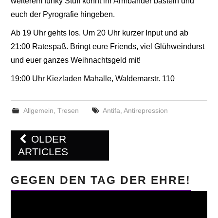
weiterem funky Stuff könnt ihr Armbänder basteln und
euch der Pyrografie hingeben.
Ab 19 Uhr gehts los. Um 20 Uhr kurzer Input und ab
21:00 Ratespaß. Bringt eure Friends, viel Glühweindurst
und euer ganzes Weihnachtsgeld mit!
19:00 Uhr Kiezladen Mahalle, Waldemarstr. 110
Allgemein
,
Tresen
Antifa
,
Antirepression
Post
OLDER
navigation
ARTICLES
GEGEN DEN TAG DER EHRE!
Video-
Player