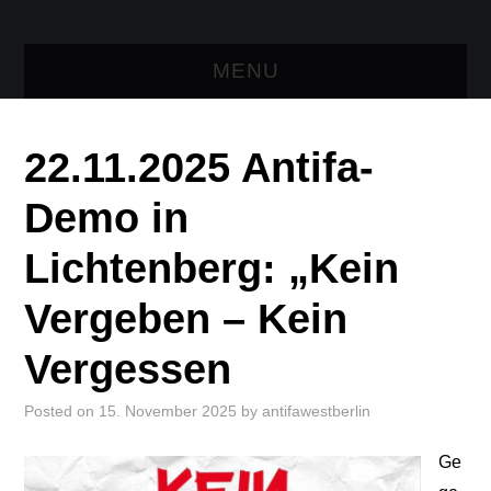
MENU
AKTUELLES
22.11.2025 Antifa-
TRESEN
Demo in
LINKS
Lichtenberg: „Kein
KONTAKT
Vergeben – Kein
Vergessen
Posted on
15. November 2025
by
antifawestberlin
Ge