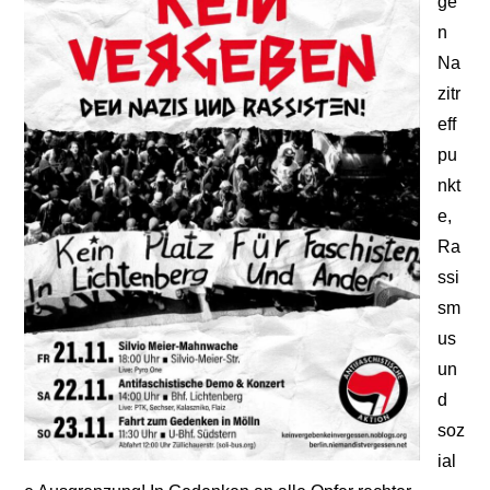
ge
n
Na
zitr
eff
pu
nkt
e,
Ra
ssi
sm
us
un
d
soz
ial