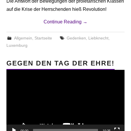
Die Antwort der Bewegungen der proletarischen Klassen
auf die Krise der Herrschenden hieß Revolution!
Continue Reading
→
Allgemein
,
Startseite
Gedenken
,
Liebknecht
,
Luxemburg
GEGEN DEN TAG DER EHRE!
Video-
Player
00:00
10:35