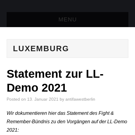
MENU
AKTUELLES
LUXEMBURG
TRESEN
LINKS
Statement zur LL-
KONTAKT
Demo 2021
Posted on
13. Januar 2021
by
antifawestberlin
Wir dokumentieren hier das Statement des Fight &
Remember-Bündnis zu den Vorgängen auf der LL-Demo
2021: