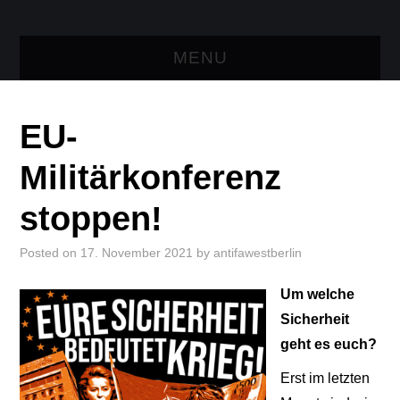
MENU
AKTUELLES
EU-
TRESEN
Militärkonferenz
LINKS
stoppen!
KONTAKT
Posted on
17. November 2021
by
antifawestberlin
Um welche
Sicherheit
geht es euch?
Erst im letzten