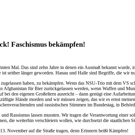
ack! Faschismus bekämpfen!
nten Mal. Das sind zehn Jahre in denen ein Ausmaß bekannt wurde, in 
r ist seither länger geworden. Hanau und Halle sind Begriffe, die wir
s zugelassen haben, zu bekämpfen. Wenn das NSU-Trio mit dem VS schi
n Afghanistan für Bier zurückgelassen werden, wenn Waffen und Mun
f bei den eigenen Großeltern ausreicht – dann genügt eine Aufarbeitun
räftigte Hände morden und wir müssen zeigen, das wir es ernst meinen.
enschenverachtenden und rassistischen Stimmen im Bundestag, in Behörd
und Rassismus lassen mussten. Wir tragen die Verantwortung einer so
n, die weiterhin verschleiern wollen, wie durchsetzt die staatlichen S
13. November auf die Straße tragen, denn Erinnern heißt Kämpfen!