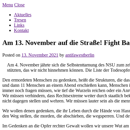
Menu
Close
Aktuelles
Tresen
Links
Kontakt
Am 13. November auf die Straße! Fight B
Posted on
13. November 2021
by
antifawestberlin
Am 4. November jährte sich die Selbstenttarnung des NSU zum zeh
stützten, das wir nicht hinnehmen können. Die Liste der Todesopfe
Den ermordeten Menschen zu gedenken, heißt die Strukturen, die da
und dann 11 Menschen an einem Abend erschießen kann, Menschen i
immer noch fragen müssen, wie tief die Wurzeln reichen oder ein Anru
Wir müssen verhindern, dass Rechtsextreme weiter durch staatlich bek
nicht dagegen stellen und wehren. Wir müssen lauter sein als die m
Wir wollen denen gedenken, die ihr Leben durch die Hände von Hass 
den Weg stellen, die morden, die abschieben, die wegsperren. Und dene
Im Gedenken an die Opfer rechter Gewalt wollen wir unsere Wut am 