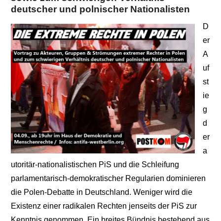
deutscher und polnischer Nationalisten
D
er
A
uf
st
ie
g
d
er
a
utoritär-nationalistischen PiS und die Schleifung
parlamentarisch-demokratischer Regularien dominieren
die Polen-Debatte in Deutschland. Weniger wird die
Existenz einer radikalen Rechten jenseits der PiS zur
Kenntnis genommen. Ein breites Bündnis bestehend aus