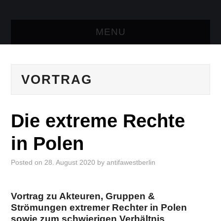
MENU
AKTUELLES
VORTRAG
TRESEN
LINKS
Die extreme Rechte
KONTAKT
in Polen
Posted on
28. August 2020
by
antifawestberlin
Vortrag zu Akteuren, Gruppen &
Strömungen extremer Rechter in Polen
sowie zum schwierigen Verhältnis