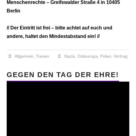
Menschenrechte – Greifswalder Straße 4 in 10405
Berlin
// Der Eintritt ist frei – bitte achtet auf euch und
andere, haltet den Mindestabstand ein! //
Allgemein
,
Tresen
Nazis
,
Osteuropa
,
Polen
,
Vortrag
GEGEN DEN TAG DER EHRE!
Video-
Player