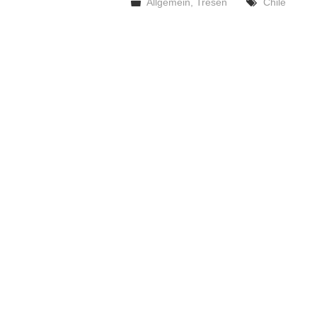
Allgemein
,
Tresen
Chile