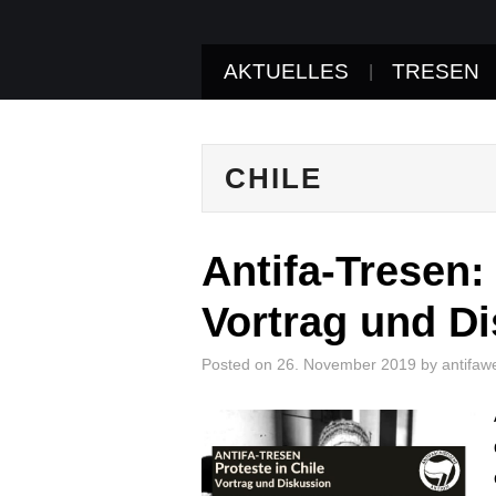
AKTUELLES
TRESEN
CHILE
Antifa-Tresen:
Vortrag und D
Posted on
26. November 2019
by
antifaw