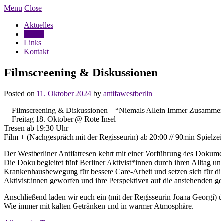
Menu
Close
Aktuelles
Tresen
Links
Kontakt
Filmscreening & Diskussionen
Posted on
11. Oktober 2024
by
antifawestberlin
Filmscreening & Diskussionen – “Niemals Allein Immer Zusamme
Freitag 18. Oktober @ Rote Insel
Tresen ab 19:30 Uhr
Film + (Nachgespräch mit der Regisseurin) ab 20:00 // 90min Spielzei
Der Westberliner Antifatresen kehrt mit einer Vorführung des Doku
Die Doku begleitet fünf Berliner Aktivist*innen durch ihren Alltag 
Krankenhausbewegung für bessere Care-Arbeit und setzen sich für die A
Aktivist:innen geworfen und ihre Perspektiven auf die anstehenden ges
Anschließend laden wir euch ein (mit der Regisseurin Joana Georgi) 
Wie immer mit kalten Getränken und in warmer Atmosphäre.