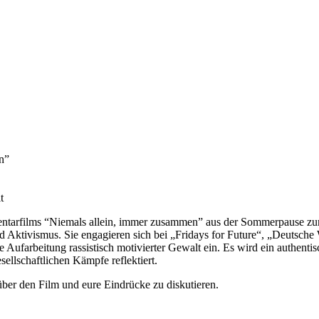
n”
t
mentarfilms “Niemals allein, immer zusammen” aus der Sommerpause zu
und Aktivismus. Sie engagieren sich bei „Fridays for Future“, „Deutsch
ufarbeitung rassistisch motivierter Gewalt ein. Es wird ein authentisc
ellschaftlichen Kämpfe reflektiert.
über den Film und eure Eindrücke zu diskutieren.