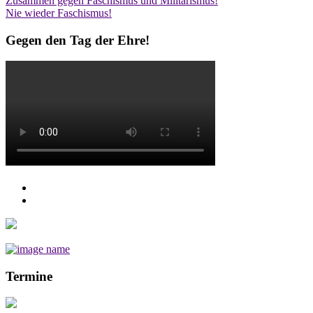
Post
Zusammen gegen Faschismus und Militarismus!
Nie wieder Faschismus!
navigation
Gegen den Tag der Ehre!
Termine