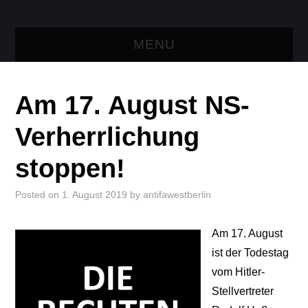
MENU
AKTUELLES
Am 17. August NS-
TRESEN
Verherrlichung
LINKS
stoppen!
KONTAKT
Posted on
1. August 2019
by
antifawestberlin
Am 17. August
ist der Todestag
vom Hitler-
Stellvertreter