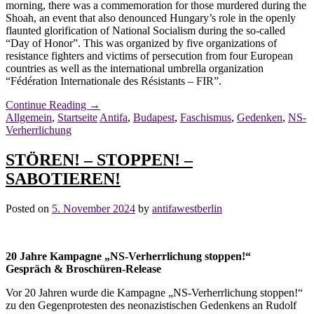
morning, there was a commemoration for those murdered during the
Shoah, an event that also denounced Hungary’s role in the openly
flaunted glorification of National Socialism during the so-called
“Day of Honor”. This was organized by five organizations of
resistance fighters and victims of persecution from four European
countries as well as the international umbrella organization
“Fédération Internationale des Résistants – FIR”.
Continue Reading
→
Allgemein
,
Startseite
Antifa
,
Budapest
,
Faschismus
,
Gedenken
,
NS-
Verherrlichung
STÖREN! – STOPPEN! –
SABOTIEREN!
Posted on
5. November 2024
by
antifawestberlin
20 Jahre Kampagne „NS-Verherrlichung stoppen!“
Gespräch & Broschüren-Release
Vor 20 Jahren wurde die Kampagne „NS-Verherrlichung stoppen!“
zu den Gegenprotesten des neonazistischen Gedenkens an Rudolf