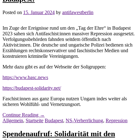
Posted on
15. Januar 2024
by
antifawestberlin
Im Zuge der Ereignisse rund um den „Tag der Ehre“ in Budapest
2023 sahen sich Antifaschist:innen massiver Repression ausgesetzt.
Verfolgungssbehörden fahnden seitdem öffentlich nach
Aktivist:innen. Die deutsche und ungarische Polizei bedienen sich
Erzählungen rechtskonservativer und faschistischer Medien und
konstruieren kriminelle Vereinigungen.
Mehr dazu gibt es auf der Webseite der Soligruppen:
https://www.basc.news
https://budapest-solidarity.net/
Faschist:innen aus ganz Europa nutzen Ungarn indes weiter als
sicheren Wohlfühl- und Vernetzungsort.
Continue Reading
→
Allgemein
,
Startseite
Budapest
,
NS-Verherrlichung
,
Repression
Spendenaufruf: Solidarität mit den