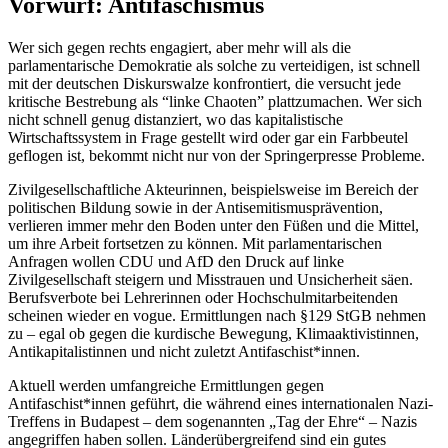
Vorwurf: Antifaschismus
Wer sich gegen rechts engagiert, aber mehr will als die
parlamentarische Demokratie als solche zu verteidigen, ist schnell
mit der deutschen Diskurswalze konfrontiert, die versucht jede
kritische Bestrebung als “linke Chaoten” plattzumachen. Wer sich
nicht schnell genug distanziert, wo das kapitalistische
Wirtschaftssystem in Frage gestellt wird oder gar ein Farbbeutel
geflogen ist, bekommt nicht nur von der Springerpresse Probleme.
Zivilgesellschaftliche Akteurinnen, beispielsweise im Bereich der
politischen Bildung sowie in der Antisemitismusprävention,
verlieren immer mehr den Boden unter den Füßen und die Mittel,
um ihre Arbeit fortsetzen zu können. Mit parlamentarischen
Anfragen wollen CDU und AfD den Druck auf linke
Zivilgesellschaft steigern und Misstrauen und Unsicherheit säen.
Berufsverbote bei Lehrerinnen oder Hochschulmitarbeitenden
scheinen wieder en vogue. Ermittlungen nach §129 StGB nehmen
zu – egal ob gegen die kurdische Bewegung, Klimaaktivistinnen,
Antikapitalistinnen und nicht zuletzt Antifaschist*innen.
Aktuell werden umfangreiche Ermittlungen gegen
Antifaschist*innen geführt, die während eines internationalen Nazi-
Treffens in Budapest – dem sogenannten „Tag der Ehre“ – Nazis
angegriffen haben sollen. Länderübergreifend sind ein gutes