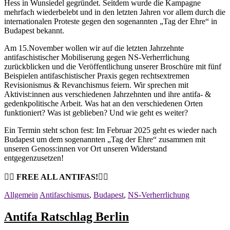
Hess in Wunsiedel gegründet. Seitdem wurde die Kampagne
mehrfach wiederbelebt und in den letzten Jahren vor allem durch die
internationalen Proteste gegen den sogenannten „Tag der Ehre“ in
Budapest bekannt.
Am 15.November wollen wir auf die letzten Jahrzehnte
antifaschistischer Mobiliserung gegen NS-Verherrlichung
zurückblicken und die Veröffentlichung unserer Broschüre mit fünf
Beispielen antifaschistischer Praxis gegen rechtsextremen
Revisionismus & Revanchismus feiern. Wir sprechen mit
Aktivist:innen aus verschiedenen Jahrzehnten und ihre antifa- &
gedenkpolitische Arbeit. Was hat an den verschiedenen Orten
funktioniert? Was ist geblieben? Und wie geht es weiter?
Ein Termin steht schon fest: Im Februar 2025 geht es wieder nach
Budapest um dem sogenannten „Tag der Ehre“ zusammen mit
unseren Genoss:innen vor Ort unseren Widerstand
entgegenzusetzen!
❤️‍🔥
FREE ALL ANTIFAS!
❤️‍🔥
Allgemein
Antifaschismus
,
Budapest
,
NS-Verherrlichung
Antifa Ratschlag Berlin