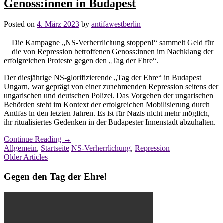
Genoss:innen in Budapest
Posted on
4. März 2023
by
antifawestberlin
Die Kampagne „NS-Verherrlichung stoppen!“ sammelt Geld für
die von Repression betroffenen Genoss:innen im Nachklang der
erfolgreichen Proteste gegen den „Tag der Ehre“.
Der diesjährige NS-glorifizierende „Tag der Ehre“ in Budapest
Ungarn, war geprägt von einer zunehmenden Repression seitens der
ungarischen und deutschen Polizei. Das Vorgehen der ungarischen
Behörden steht im Kontext der erfolgreichen Mobilisierung durch
Antifas in den letzten Jahren. Es ist für Nazis nicht mehr möglich,
ihr ritualisiertes Gedenken in der Budapester Innenstadt abzuhalten.
Continue Reading
→
Allgemein
,
Startseite
NS-Verherrlichung
,
Repression
Post
Older Articles
navigation
Gegen den Tag der Ehre!