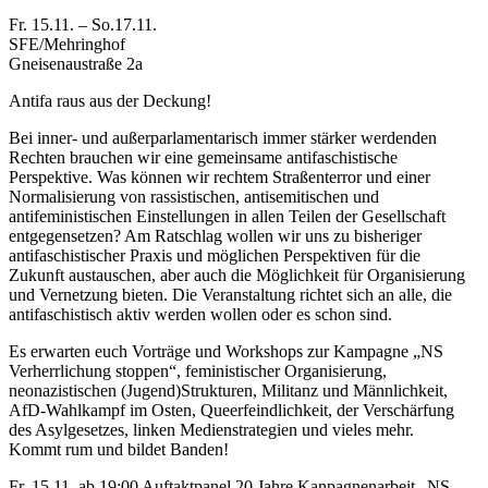
Fr. 15.11. – So.17.11.
SFE/Mehringhof
Gneisenaustraße 2a
Antifa raus aus der Deckung!
Bei inner- und außerparlamentarisch immer stärker werdenden
Rechten brauchen wir eine gemeinsame antifaschistische
Perspektive. Was können wir rechtem Straßenterror und einer
Normalisierung von rassistischen, antisemitischen und
antifeministischen Einstellungen in allen Teilen der Gesellschaft
entgegensetzen? Am Ratschlag wollen wir uns zu bisheriger
antifaschistischer Praxis und möglichen Perspektiven für die
Zukunft austauschen, aber auch die Möglichkeit für Organisierung
und Vernetzung bieten. Die Veranstaltung richtet sich an alle, die
antifaschistisch aktiv werden wollen oder es schon sind.
Es erwarten euch Vorträge und Workshops zur Kampagne „NS
Verherrlichung stoppen“, feministischer Organisierung,
neonazistischen (Jugend)Strukturen, Militanz und Männlichkeit,
AfD-Wahlkampf im Osten, Queerfeindlichkeit, der Verschärfung
des Asylgesetzes, linken Medienstrategien und vieles mehr.
Kommt rum und bildet Banden!
Fr. 15.11. ab 19:00 Auftaktpanel 20 Jahre Kanpagnenarbeit „NS