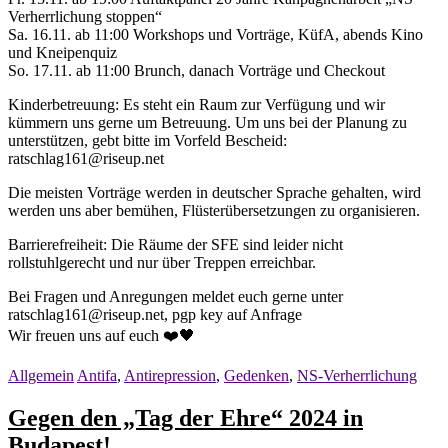
Verherrlichung stoppen“
Sa. 16.11. ab 11:00 Workshops und Vorträge, KüfA, abends Kino
und Kneipenquiz
So. 17.11. ab 11:00 Brunch, danach Vorträge und Checkout
Kinderbetreuung: Es steht ein Raum zur Verfügung und wir
kümmern uns gerne um Betreuung. Um uns bei der Planung zu
unterstützen, gebt bitte im Vorfeld Bescheid:
ratschlag161@riseup.net
Die meisten Vorträge werden in deutscher Sprache gehalten, wird
werden uns aber bemühen, Flüsterübersetzungen zu organisieren.
Barrierefreiheit: Die Räume der SFE sind leider nicht
rollstuhlgerecht und nur über Treppen erreichbar.
Bei Fragen und Anregungen meldet euch gerne unter
ratschlag161@riseup.net, pgp key auf Anfrage
Wir freuen uns auf euch ❤️🖤
Allgemein
Antifa
,
Antirepression
,
Gedenken
,
NS-Verherrlichung
Gegen den „Tag der Ehre“ 2024 in
Budapest!