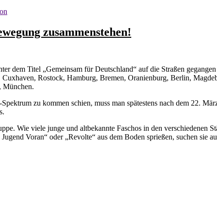
ion
e Bewegung zusammenstehen!
r dem Titel „Gemeinsam für Deutschland“ auf die Straßen gegangen sin
au, Cuxhaven, Rostock, Hamburg, Bremen, Oranienburg, Berlin, Magde
n, München.
-Spektrum zu kommen schien, muss man spätestens nach dem 22. März
s.
ruppe. Wie viele junge und altbekannte Faschos in den verschiedenen S
 Jugend Voran“ oder „Revolte“ aus dem Boden sprießen, suchen sie auc