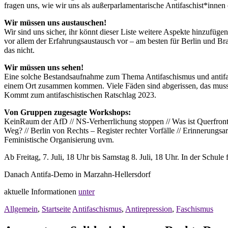
fragen uns, wie wir uns als außerparlamentarische Antifaschist*innen
Wir müssen uns austauschen!
Wir sind uns sicher, ihr könnt dieser Liste weitere Aspekte hinzuf
vor allem der Erfahrungsaustausch vor – am besten für Berlin und Br
das nicht.
Wir müssen uns sehen!
Eine solche Bestandsaufnahme zum Thema Antifaschismus und antifasc
einem Ort zusammen kommen. Viele Fäden sind abgerissen, das muss ni
Kommt zum antifaschistischen Ratschlag 2023.
Von Gruppen zugesagte Workshops:
KeinRaum der AfD // NS-Verherrlichung stoppen // Was ist Querfront
Weg? // Berlin von Rechts – Register rechter Vorfälle // Erinnerungs
Feministische Organisierung uvm.
Ab Freitag, 7. Juli, 18 Uhr bis Samstag 8. Juli, 18 Uhr. In der Schu
Danach Antifa-Demo in Marzahn-Hellersdorf
aktuelle Informationen
unter
Allgemein
,
Startseite
Antifaschismus
,
Antirepression
,
Faschismus