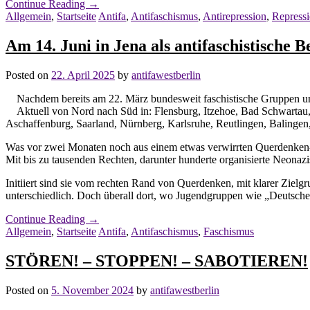
Continue Reading
→
Allgemein
,
Startseite
Antifa
,
Antifaschismus
,
Antirepression
,
Repress
Am 14. Juni in Jena als antifaschistisch
Posted on
22. April 2025
by
antifawestberlin
Nachdem bereits am 22. März bundesweit faschistische Gruppen unte
Aktuell von Nord nach Süd in: Flensburg, Itzehoe, Bad Schwart
Aschaffenburg, Saarland, Nürnberg, Karlsruhe, Reutlingen, Balinge
Was vor zwei Monaten noch aus einem etwas verwirrten Querdenken
Mit bis zu tausenden Rechten, darunter hunderte organisierte Neonazi
Initiiert sind sie vom rechten Rand von Querdenken, mit klarer Zielg
unterschiedlich. Doch überall dort, wo Jugendgruppen wie „Deutsche
Continue Reading
→
Allgemein
,
Startseite
Antifa
,
Antifaschismus
,
Faschismus
STÖREN! – STOPPEN! – SABOTIEREN!
Posted on
5. November 2024
by
antifawestberlin