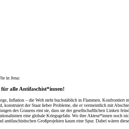
hr in Jena:
 für alle Antifaschist*innen!
iege, Inflation – die Welt steht buchstäblich in Flammen. Konfrontier
konstruiert der Staat lieber Probleme, die er vermeintlich mit Abschi
gen des Grauens eint sie, dass sie der gesellschaftlichen Linken feindl
ionalismen eine globale Kriegsgefahr. Wo ihre Akteur*innen noch nicht
d antifaschistischen Großprojekten kaum eine Spur. Dabei wären diese b