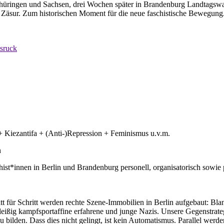
hüringen und Sachsen, drei Wochen später in Brandenburg Landtagswah
äsur. Zum historischen Moment für die neue faschistische Bewegung.
sruck
 Kiezantifa + (Anti-)Repression + Feminismus u.v.m.
n
st*innen in Berlin und Brandenburg personell, organisatorisch sowie pol
tt für Schritt werden rechte Szene-Immobilien in Berlin aufgebaut: B
n fleißig kampfsportaffine erfahrene und junge Nazis. Unsere Gegenstr
lden. Dass dies nicht gelingt, ist kein Automatismus. Parallel werde