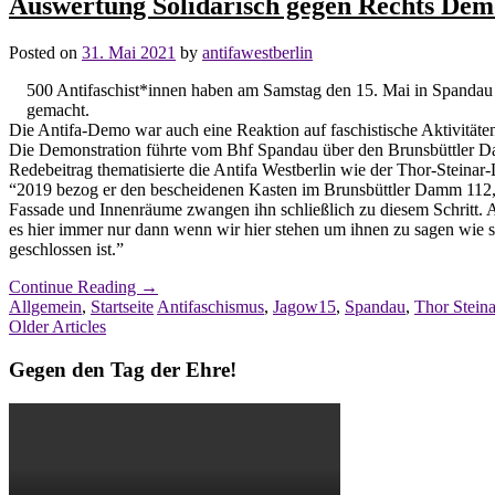
Auswertung Solidarisch gegen Rechts Dem
Posted on
31. Mai 2021
by
antifawestberlin
500 Antifaschist*innen haben am Samstag den 15. Mai in Spandau
gemacht.
Die Antifa-Demo war auch eine Reaktion auf faschistische Aktivitäte
Die Demonstration führte vom Bhf Spandau über den Brunsbüttler Dam
Redebeitrag thematisierte die Antifa Westberlin wie der Thor-Stein
“2019 bezog er den bescheidenen Kasten im Brunsbüttler Damm 112,
Fassade und Innenräume zwangen ihn schließlich zu diesem Schritt. A
es hier immer nur dann wenn wir hier stehen um ihnen zu sagen wie 
geschlossen ist.”
Continue Reading
→
Allgemein
,
Startseite
Antifaschismus
,
Jagow15
,
Spandau
,
Thor Steina
Post
Older Articles
navigation
Gegen den Tag der Ehre!