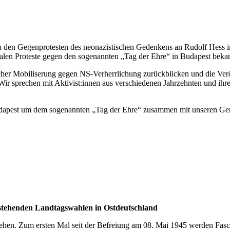
u den Gegenprotesten des neonazistischen Gedenkens an Rudolf Hess 
onalen Proteste gegen den sogenannten „Tag der Ehre“ in Budapest beka
cher Mobiliserung gegen NS-Verherrlichung zurückblicken und die Veröf
r sprechen mit Aktivist:innen aus verschiedenen Jahrzehnten und ihre
Budapest um dem sogenannten „Tag der Ehre“ zusammen mit unseren Gen
anstehenden Landtagswahlen in Ostdeutschland
hen. Zum ersten Mal seit der Befreiung am 08. Mai 1945 werden Faschis