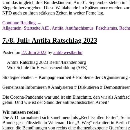
Und das in gleich drei Bundesländern. Am 01. September stehen in T
Siegerin hervorgehen. Diese Wahlabende im Spätsommer werden zur Z
NPD auch zu ihren stärksten Zeiten in weiter Ferne lag.
Continue Reading
→
Allgemein
,
Startseite
AfD
,
Antifa
,
Antifaschismus
,
Faschismus
,
Recht
7./8. Juli: Antifa Ratschlag 2023
Posted on
27. Juni 2023
by
antifawestberlin
Antifa Ratschlag 2023 Berlin/Brandenburg
Wo? Schule für Erwachsenenbildung (SFE)
Strategiedebatten + Kampagnenarbeit + Probleme der Organisierung +
Gemeinsam Informieren # Analysieren # Diskutieren # Demonstriere
Die Corona-Pandemie war und ist ein Einschnitt, den wir als Antifaschi
getan! Und wie ist der Stand der antifaschistischen Arbeit?
Wir müssen reden!
Die AfD normalisiert sich zunehmend als „Rechtsaußen-Partei“; Schri
Bundesgeschäftsstelle in Wittenau. Der „3. Weg“ rekrutiert in Berli
kamen die Bemühungen von rechts eine themenbezogene Querfront zu bi