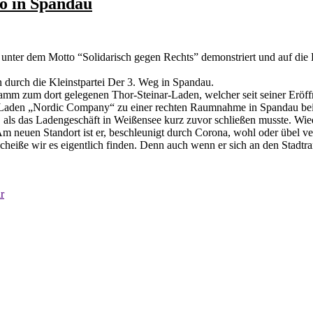
o in Spandau
 unter dem Motto “Solidarisch gegen Rechts” demonstriert und auf d
n durch die Kleinstpartei Der 3. Weg in Spandau.
m zum dort gelegenen Thor-Steinar-Laden, welcher seit seiner Eröffnu
ar-Laden „Nordic Company“ zu einer rechten Raumnahme in Spandau bei
 als das Ladengeschäft in Weißensee kurz zuvor schließen musste. W
m neuen Standort ist er, beschleunigt durch Corona, wohl oder übel v
scheiße wir es eigentlich finden. Denn auch wenn er sich an den Stadt
r