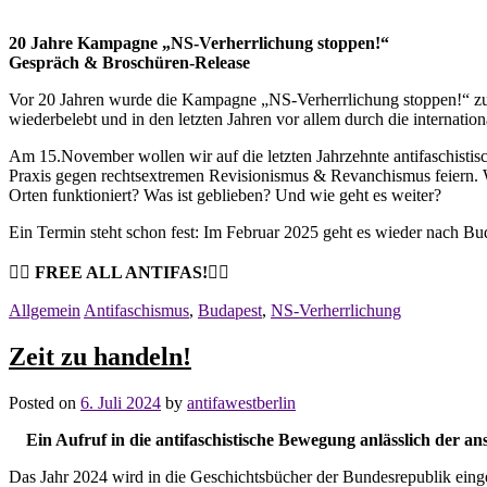
20 Jahre Kampagne „NS-Verherrlichung stoppen!“
Gespräch & Broschüren-Release
Vor 20 Jahren wurde die Kampagne „NS-Verherrlichung stoppen!“ z
wiederbelebt und in den letzten Jahren vor allem durch die internati
Am 15.November wollen wir auf die letzten Jahrzehnte antifaschistis
Praxis gegen rechtsextremen Revisionismus & Revanchismus feiern. Wi
Orten funktioniert? Was ist geblieben? Und wie geht es weiter?
Ein Termin steht schon fest: Im Februar 2025 geht es wieder nach 
❤️‍🔥
FREE ALL ANTIFAS!
❤️‍🔥
Allgemein
Antifaschismus
,
Budapest
,
NS-Verherrlichung
Zeit zu handeln!
Posted on
6. Juli 2024
by
antifawestberlin
Ein Aufruf in die antifaschistische Bewegung anlässlich der 
Das Jahr 2024 wird in die Geschichtsbücher der Bundesrepublik einge