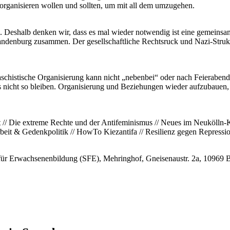
 organisieren wollen und sollten, um mit all dem umzugehen.
ügen. Deshalb denken wir, dass es mal wieder notwendig ist eine gem
andenburg zusammen. Der gesellschaftliche Rechtsruck und Nazi-Struktu
histische Organisierung kann nicht „nebenbei“ oder nach Feierabend s
cht so bleiben. Organisierung und Beziehungen wieder aufzubauen, soll
 // Die extreme Rechte und der Antifeminismus // Neues im Neukölln-K
arbeit & Gedenkpolitik // HowTo Kiezantifa // Resilienz gegen Repressi
le für Erwachsenenbildung (SFE), Mehringhof, Gneisenaustr. 2a, 10969 