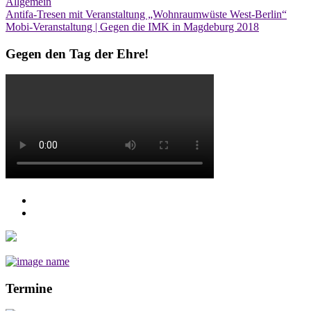
Allgemein
Post
Antifa-Tresen mit Veranstaltung „Wohnraumwüste West-Berlin“
Mobi-Veranstaltung | Gegen die IMK in Magdeburg 2018
navigation
Gegen den Tag der Ehre!
Termine