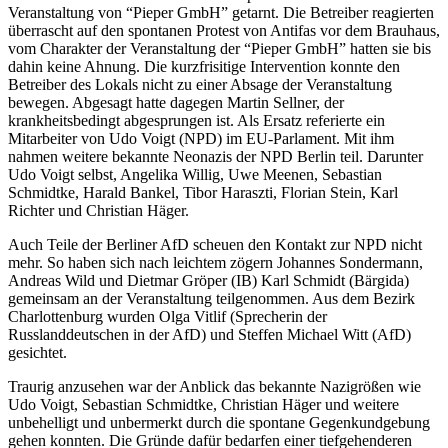
Veranstaltung von “Pieper GmbH” getarnt. Die Betreiber reagierten
überrascht auf den spontanen Protest von Antifas vor dem Brauhaus,
vom Charakter der Veranstaltung der “Pieper GmbH” hatten sie bis
dahin keine Ahnung. Die kurzfrisitige Intervention konnte den
Betreiber des Lokals nicht zu einer Absage der Veranstaltung
bewegen. Abgesagt hatte dagegen Martin Sellner, der
krankheitsbedingt abgesprungen ist. Als Ersatz referierte ein
Mitarbeiter von Udo Voigt (
NPD
) im EU-Parlament. Mit ihm
nahmen weitere bekannte Neonazis der
NPD
Berlin teil. Darunter
Udo Voigt selbst, Angelika Willig, Uwe Meenen, Sebastian
Schmidtke, Harald Bankel, Tibor Haraszti, Florian Stein, Karl
Richter und Christian Häger.
Auch Teile der Berliner AfD scheuen den Kontakt zur
NPD
nicht
mehr. So haben sich nach leichtem zögern Johannes Sondermann,
Andreas Wild und Dietmar Gröper (IB) Karl Schmidt (Bärgida)
gemeinsam an der Veranstaltung teilgenommen. Aus dem Bezirk
Charlottenburg wurden Olga Vitlif (Sprecherin der
Russlanddeutschen in der AfD) und Steffen Michael Witt (AfD)
gesichtet.
Traurig anzusehen war der Anblick das bekannte Nazigrößen wie
Udo Voigt, Sebastian Schmidtke, Christian Häger und weitere
unbehelligt und unbermerkt durch die spontane Gegenkundgebung
gehen konnten. Die Gründe dafür bedarfen einer tiefgehenderen