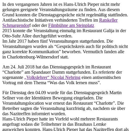
In den vergangenen Jahren ist es Hans-Ulrich Pieper nicht mehr
gelungen geeignete Veranstaltungsräume zu finden. Aus diesem
Grund konnten die Dienstagsgespräche nicht regelmäßig stattfinden.
Antifaschistische Initiativen verhinderten Treffen im
Ratskeller
Schmargendor
f oder der
Filmbühne am Steinplatz
2015 konnte die Veranstaltung einmalig im Restaurant Galija in der
Otto-Suhr Allee durchgeführt werden.
Im Jahr 2017 haben fünf Veranstaltungen stattgefunden. Die
Veranstaltungen wurden als “Gesprächskreis auch für politisch nicht
ganz korrekte Kommunikation” beworben. Vermutlich fanden alle
in Charlottenburg-Wilmersdorf statt.
Am 24. Juli 2018 hat das Dienstagsgespräch im Restaurant
“Charlotte” am Spandauer Damm stattgefunden. Es referierte der
sogenannte
„Volkslehrer“ Nicolai Nehring
einen antisemitischen
Vortrag mit dem Thema “Was das Volk lernen muss”.
Für Dienstag den 04.09 wurde für das Dienstagsgespräch Martin
Sellner von der Identitären Bewegung eingeladen. Die
Veranstaltungslocation war erneut das Restaurant “Charlotte”. Die
Betreiber sagten die Veranstaltung kurzfristig ab, nachdem sie über
das Nazitreffen informiert wurden.
Hans-Ulrich Pieper hatte im Vorfeld wohl mehrere Restaurants
angefragt sodass die Teilnehmer in das Brauhaus Lemke
ausweichen konnten. Hans-Ulrich Pieper hat das Nazitreffen dort als