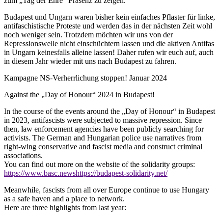
zum „Tag der Ehre“ Präsenz zu zeigen.
Budapest und Ungarn waren bisher kein einfaches Pflaster für linke,
antifaschistische Proteste und werden das in der nächsten Zeit wohl
noch weniger sein. Trotzdem möchten wir uns von der
Repressionswelle nicht einschüchtern lassen und die aktiven Antifas
in Ungarn keinesfalls alleine lassen! Daher rufen wir euch auf, auch
in diesem Jahr wieder mit uns nach Budapest zu fahren.
Kampagne NS-Verherrlichung stoppen! Januar 2024
Against the „Day of Honour“ 2024 in Budapest!
In the course of the events around the „Day of Honour“ in Budapest
in 2023, antifascists were subjected to massive repression. Since
then, law enforcement agencies have been publicly searching for
activists. The German and Hungarian police use narratives from
right-wing conservative and fascist media and construct criminal
associations.
You can find out more on the website of the solidarity groups:
https://www.basc.news
https://budapest-solidarity.net/
Meanwhile, fascists from all over Europe continue to use Hungary
as a safe haven and a place to network.
Here are three highlights from last year: