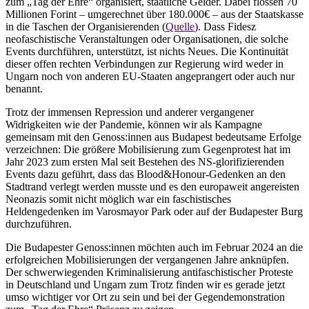
zum „Tag der Ehre“ organisiert, staatliche Gelder. Dabei flossen 70
Millionen Forint – umgerechnet über 180.000€ – aus der Staatskasse
in die Taschen der Organisierenden (
Quelle
). Dass Fidesz
neofaschistische Veranstaltungen oder Organisationen, die solche
Events durchführen, unterstützt, ist nichts Neues. Die Kontinuität
dieser offen rechten Verbindungen zur Regierung wird weder in
Ungarn noch von anderen EU-Staaten angeprangert oder auch nur
benannt.
Trotz der immensen Repression und anderer vergangener
Widrigkeiten wie der Pandemie, können wir als Kampagne
gemeinsam mit den Genoss:innen aus Budapest bedeutsame Erfolge
verzeichnen: Die größere Mobilisierung zum Gegenprotest hat im
Jahr 2023 zum ersten Mal seit Bestehen des NS-glorifizierenden
Events dazu geführt, dass das Blood&Honour-Gedenken an den
Stadtrand verlegt werden musste und es den europaweit angereisten
Neonazis somit nicht möglich war ein faschistisches
Heldengedenken im Varosmayor Park oder auf der Budapester Burg
durchzuführen.
Die Budapester Genoss:innen möchten auch im Februar 2024 an die
erfolgreichen Mobilisierungen der vergangenen Jahre anknüpfen.
Der schwerwiegenden Kriminalisierung antifaschistischer Proteste
in Deutschland und Ungarn zum Trotz finden wir es gerade jetzt
umso wichtiger vor Ort zu sein und bei der Gegendemonstration