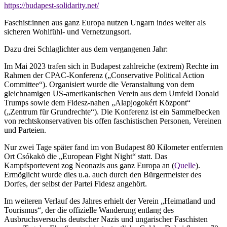
https://budapest-solidarity.net/
Faschist:innen aus ganz Europa nutzen Ungarn indes weiter als
sicheren Wohlfühl- und Vernetzungsort.
Dazu drei Schlaglichter aus dem vergangenen Jahr:
Im Mai 2023 trafen sich in Budapest zahlreiche (extrem) Rechte im
Rahmen der CPAC-Konferenz („Conservative Political Action
Committee“). Organisiert wurde die Veranstaltung von dem
gleichnamigen US-amerikanischen Verein aus dem Umfeld Donald
Trumps sowie dem Fidesz-nahen „Alapjogokért Központ“
(„Zentrum für Grundrechte“). Die Konferenz ist ein Sammelbecken
von rechtskonservativen bis offen faschistischen Personen, Vereinen
und Parteien.
Nur zwei Tage später fand im von Budapest 80 Kilometer entfernten
Ort Csókakö die „European Fight Night“ statt. Das
Kampfsportevent zog Neonazis aus ganz Europa an (
Quelle
).
Ermöglicht wurde dies u.a. auch durch den Bürgermeister des
Dorfes, der selbst der Partei Fidesz angehört.
Im weiteren Verlauf des Jahres erhielt der Verein „Heimatland und
Tourismus“, der die offizielle Wanderung entlang des
Ausbruchsversuchs deutscher Nazis und ungarischer Faschisten