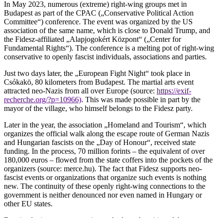
In May 2023, numerous (extreme) right-wing groups met in
Budapest as part of the CPAC („Conservative Political Action
Committee“) conference. The event was organized by the US
association of the same name, which is close to Donald Trump, and
the Fidesz-affiliated „Alapjogokért Központ“ („Center for
Fundamental Rights“). The conference is a melting pot of right-wing
conservative to openly fascist individuals, associations and parties.
Just two days later, the „European Fight Night“ took place in
Csókakö, 80 kilometers from Budapest. The martial arts event
attracted neo-Nazis from all over Europe (source:
https://exif-
recherche.org/?p=10966)
. This was made possible in part by the
mayor of the village, who himself belongs to the Fidesz party.
Later in the year, the association „Homeland and Tourism“, which
organizes the official walk along the escape route of German Nazis
and Hungarian fascists on the „Day of Honour“, received state
funding. In the process, 70 million forints – the equivalent of over
180,000 euros – flowed from the state coffers into the pockets of the
organizers (source: merce.hu). The fact that Fidesz supports neo-
fascist events or organizations that organize such events is nothing
new. The continuity of these openly right-wing connections to the
government is neither denounced nor even named in Hungary or
other EU states.