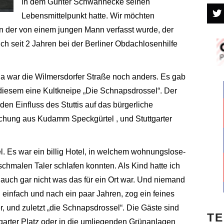
in dem Günter Schwannecke seinen
Lebensmittelpunkt hatte. Wir möchten
 der von einem jungen Mann verfasst wurde, der
ich seit 2 Jahren bei der Berliner Obdachlosenhilfe
Da war die Wilmersdorfer Straße noch anders. Es gab
iesem eine Kultkneipe „Die Schnapsdrossel“. Der
en Einfluss des Stuttis auf das bürgerliche
schung aus Kudamm Speckgürtel , und Stuttgarter
. Es war ein billig Hotel, in welchem wohnungslose-
hmalen Taler schlafen konnten. Als Kind hatte ich
 auch gar nicht was das für ein Ort war. Und niemand
 einfach und nach ein paar Jahren, zog ein feines
 und zuletzt „die Schnapsdrossel“. Die Gäste sind
TE
garter Platz oder in die umliegenden Grünanlagen