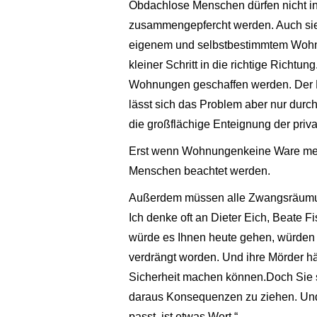
Obdachlose Menschen dürfen nicht i
zusammengepfercht werden. Auch sie
eigenem und selbstbestimmtem Wohnra
kleiner Schritt in die richtige Richt
Wohnungen geschaffen werden. Der Mie
lässt sich das Problem aber nur du
die großflächige Enteignung der pri
Erst wenn Wohnungenkeine Ware mehr
Menschen beachtet werden.
Außerdem müssen alle Zwangsräumun
Ich denke oft an Dieter Eich, Beate 
würde es Ihnen heute gehen, würden 
verdrängt worden. Und ihre Mörder hä
Sicherheit machen können.Doch Sie si
daraus Konsequenzen zu ziehen. Und
passt, ist etwas Wert.“