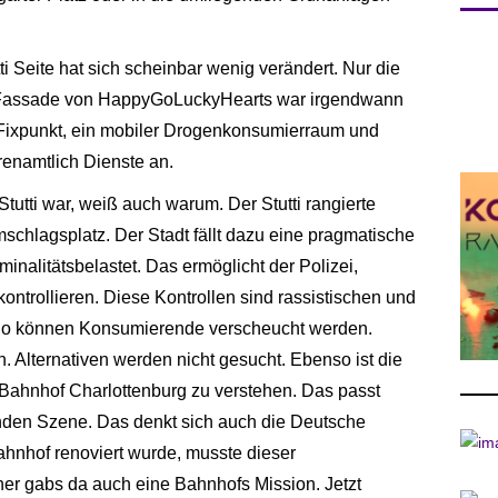
i Seite hat sich scheinbar wenig verändert. Nur die
 Fassade von HappyGoLuckyHearts war irgendwann
l. Fixpunkt, ein mobiler Drogenkonsumierraum und
renamtlich Dienste an.
Stutti war, weiß auch warum. Der Stutti rangierte
schlagsplatz. Der Stadt fällt dazu eine pragmatische
iminalitätsbelastet. Das ermöglicht der Polizei,
ntrollieren. Diese Kontrollen sind rassistischen und
. So können Konsumierende verscheucht werden.
. Alternativen werden nicht gesucht. Ebenso ist die
ahnhof Charlottenburg zu verstehen. Das passt
enden Szene. Das denkt sich auch die Deutsche
hnhof renoviert wurde, musste dieser
her gabs da auch eine Bahnhofs Mission. Jetzt